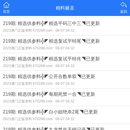
精料赌圣
首页
返回
219期: 精选供参料╬◤精选平码三中三◥已更新
2023澳门正版资料 670288.com
08-07 04:32
219期: 精选供参料╬◤精选复试平特尾◥已更新
2023澳门正版资料 670288.com
08-07 04:32
219期: 精选供参料╬◤精选复试平特肖◥已更新
2023澳门正版资料 670288.com
08-07 04:32
219期: 精选供参料╬◤公开合数单双◥已更新
2023澳门正版资料 670288.com
08-07 04:32
219期: 精选供参料╬◤每期死禁一合◥已更新
2023澳门正版资料 670288.com
08-07 04:32
219期: 精选供参料╬◤白小姐绝杀2尾◥已更新
2023澳门正版资料 670288.com
08-07 04:32
219期: 精选供参料╬◤九龙禁肖无错记录◥已更新