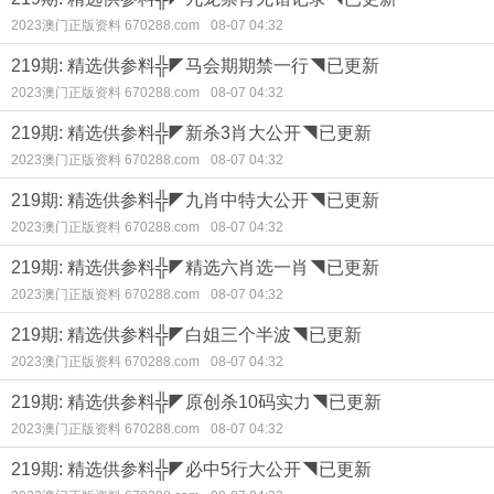
2023澳门正版资料 670288.com
08-07 04:32
219期: 精选供参料╬◤马会期期禁一行◥已更新
2023澳门正版资料 670288.com
08-07 04:32
219期: 精选供参料╬◤新杀3肖大公开◥已更新
2023澳门正版资料 670288.com
08-07 04:32
219期: 精选供参料╬◤九肖中特大公开◥已更新
2023澳门正版资料 670288.com
08-07 04:32
219期: 精选供参料╬◤精选六肖选一肖◥已更新
2023澳门正版资料 670288.com
08-07 04:32
219期: 精选供参料╬◤白姐三个半波◥已更新
2023澳门正版资料 670288.com
08-07 04:32
219期: 精选供参料╬◤原创杀10码实力◥已更新
2023澳门正版资料 670288.com
08-07 04:32
219期: 精选供参料╬◤必中5行大公开◥已更新