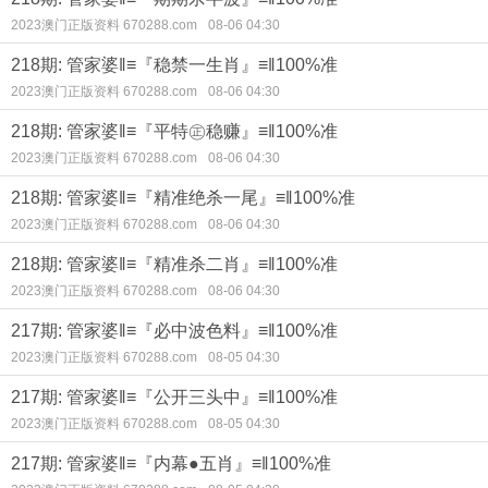
2023澳门正版资料 670288.com
08-06 04:30
218期: 管家婆‖≡『稳禁一生肖』≡‖100%准
2023澳门正版资料 670288.com
08-06 04:30
218期: 管家婆‖≡『平特㊣稳赚』≡‖100%准
2023澳门正版资料 670288.com
08-06 04:30
218期: 管家婆‖≡『精准绝杀一尾』≡‖100%准
2023澳门正版资料 670288.com
08-06 04:30
218期: 管家婆‖≡『精准杀二肖』≡‖100%准
2023澳门正版资料 670288.com
08-06 04:30
217期: 管家婆‖≡『必中波色料』≡‖100%准
2023澳门正版资料 670288.com
08-05 04:30
217期: 管家婆‖≡『公开三头中』≡‖100%准
2023澳门正版资料 670288.com
08-05 04:30
217期: 管家婆‖≡『内幕●五肖』≡‖100%准