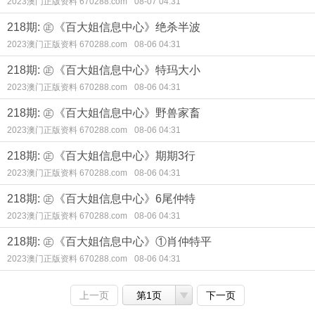
2023澳门正版资料 670288.com
08-07 04:31
218期: ㊣《百大姐信息中心》绝杀半波
2023澳门正版资料 670288.com
08-06 04:31
218期: ㊣《百大姐信息中心》特玛大小
2023澳门正版资料 670288.com
08-06 04:31
218期: ㊣《百大姐信息中心》野兽家畜
2023澳门正版资料 670288.com
08-06 04:31
218期: ㊣《百大姐信息中心》期期3行
2023澳门正版资料 670288.com
08-06 04:31
218期: ㊣《百大姐信息中心》6尾仲特
2023澳门正版资料 670288.com
08-06 04:31
218期: ㊣《百大姐信息中心》①肖仲特平
2023澳门正版资料 670288.com
08-06 04:31
上一页
第1页
下一页