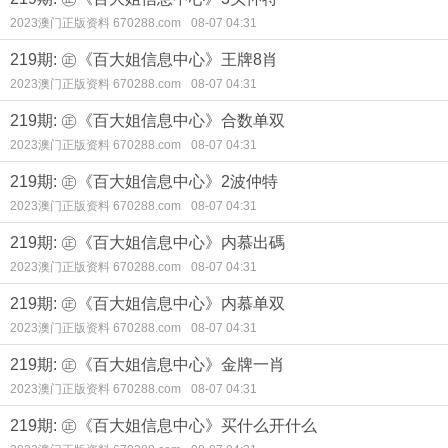
2023澳门正版资料 670288.com
08-07 04:31
219期: ㊣《百大姐信息中心》王牌8肖
2023澳门正版资料 670288.com
08-07 04:31
219期: ㊣《百大姐信息中心》合数单双
2023澳门正版资料 670288.com
08-07 04:31
219期: ㊣《百大姐信息中心》2波仲特
2023澳门正版资料 670288.com
08-07 04:31
219期: ㊣《百大姐信息中心》内慕出碼
2023澳门正版资料 670288.com
08-07 04:31
219期: ㊣《百大姐信息中心》内慕单双
2023澳门正版资料 670288.com
08-07 04:31
219期: ㊣《百大姐信息中心》金牌一肖
2023澳门正版资料 670288.com
08-07 04:31
219期: ㊣《百大姐信息中心》买什么开什么