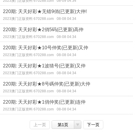
2023澳门正版资料 670288.com
08-09 04:34
220期: 天天好彩★无错9俏(已更新)大仲!
2023澳门正版资料 670288.com
08-08 04:34
220期: 天天好彩★2俏5码(已更新)高仲
2023澳门正版资料 670288.com
08-08 04:34
220期: 天天好彩★10号仲奖(已更新)又仲
2023澳门正版资料 670288.com
08-08 04:34
220期: 天天好彩★1波猜号(已更新)又仲
2023澳门正版资料 670288.com
08-08 04:34
220期: 天天好彩★8号碼仲奖(已更新)大仲
2023澳门正版资料 670288.com
08-08 04:34
220期: 天天好彩★1俏仲奖(已更新)连仲
2023澳门正版资料 670288.com
08-08 04:34
上一页
第1页
下一页