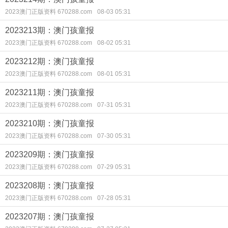
2023澳门正版资料 670288.com
08-03 05:31
2023213期：澳门孩童报
2023澳门正版资料 670288.com
08-02 05:31
2023212期：澳门孩童报
2023澳门正版资料 670288.com
08-01 05:31
2023211期：澳门孩童报
2023澳门正版资料 670288.com
07-31 05:31
2023210期：澳门孩童报
2023澳门正版资料 670288.com
07-30 05:31
2023209期：澳门孩童报
2023澳门正版资料 670288.com
07-29 05:31
2023208期：澳门孩童报
2023澳门正版资料 670288.com
07-28 05:31
2023207期：澳门孩童报