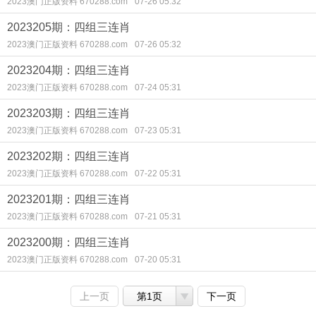
2023澳门正版资料 670288.com
07-26 05:32
2023205期：四组三连肖
2023澳门正版资料 670288.com
07-26 05:32
2023204期：四组三连肖
2023澳门正版资料 670288.com
07-24 05:31
2023203期：四组三连肖
2023澳门正版资料 670288.com
07-23 05:31
2023202期：四组三连肖
2023澳门正版资料 670288.com
07-22 05:31
2023201期：四组三连肖
2023澳门正版资料 670288.com
07-21 05:31
2023200期：四组三连肖
2023澳门正版资料 670288.com
07-20 05:31
上一页
第1页
下一页