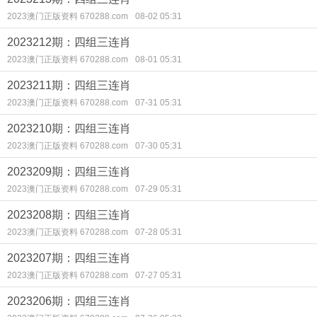
2023澳门正版资料 670288.com
08-02 05:31
2023212期：四组三连肖
2023澳门正版资料 670288.com
08-01 05:31
2023211期：四组三连肖
2023澳门正版资料 670288.com
07-31 05:31
2023210期：四组三连肖
2023澳门正版资料 670288.com
07-30 05:31
2023209期：四组三连肖
2023澳门正版资料 670288.com
07-29 05:31
2023208期：四组三连肖
2023澳门正版资料 670288.com
07-28 05:31
2023207期：四组三连肖
2023澳门正版资料 670288.com
07-27 05:31
2023206期：四组三连肖